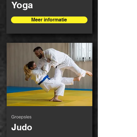
Yoga
Meer informatie
Groepsles
J
udo