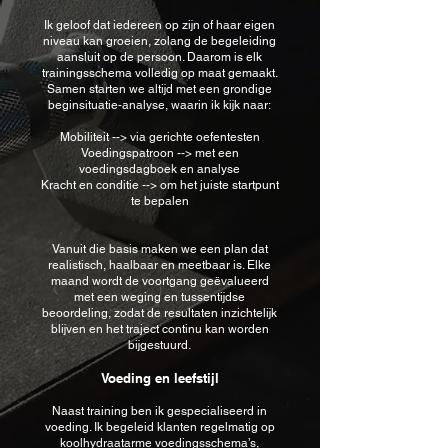
Ik geloof dat iedereen op zijn of haar eigen
niveau kan groeien, zolang de begeleiding
aansluit op de persoon. Daarom is elk
trainingsschema volledig op maat gemaakt.
Samen starten we altijd met een grondige
beginsituatie-analyse, waarin ik kijk naar:
Mobiliteit --> via gerichte oefentesten
Voedingspatroon --> met een
voedingsdagboek en analyse
Kracht en conditie --> om het juiste startpunt
te bepalen
Vanuit die basis maken we een plan dat
realistisch, haalbaar en meetbaar is. Elke
maand wordt de voortgang geëvalueerd
met een weging en tussentijdse
beoordeling, zodat de resultaten inzichtelijk
blijven en het traject continu kan worden
bijgestuurd.
Voeding en leefstijl
Naast training ben ik gespecialiseerd in
voeding. Ik begeleid klanten regelmatig op
koolhydraatarme voedingsschema’s,