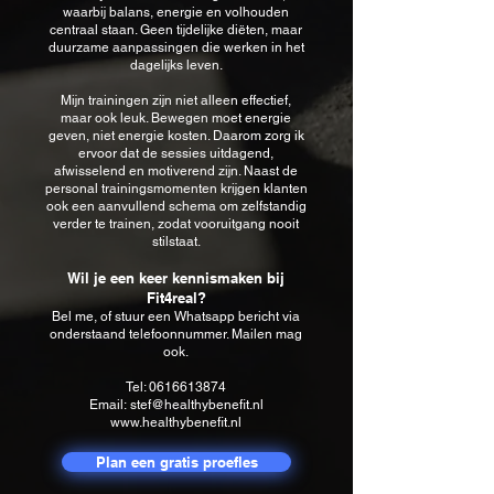
waarbij balans, energie en volhouden
centraal staan. Geen tijdelijke diëten, maar
duurzame aanpassingen die werken in het
dagelijks leven.
Mijn trainingen zijn niet alleen effectief,
maar ook leuk. Bewegen moet energie
geven, niet energie kosten. Daarom zorg ik
ervoor dat de sessies uitdagend,
afwisselend en motiverend zijn. Naast de
personal trainingsmomenten krijgen klanten
ook een aanvullend schema om zelfstandig
verder te trainen, zodat vooruitgang nooit
stilstaat.
Wil je een keer kennismaken bij
Fit4real?
Bel me, of stuur een Whatsapp bericht via
onderstaand telefoonnummer. Mailen mag
ook.
Tel:
0616613874
Email:
stef@healthybenefit.nl
www.healthybenefit.nl
Plan een gratis proefles